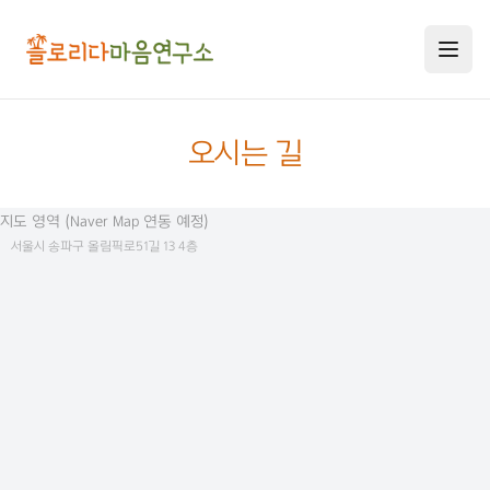
오시는 길
지도 영역 (Naver Map 연동 예정)
연구소 소개
서울시 송파구 올림픽로51길 13 4층
미술치료 프로그램
연구소 소개
연구원 소개
미술심리상담사 교육과정
미술심리치료 안내
공지사항
미술심리치료 프로그램
미술치료 교육연수
자격증 교육 과정
오시는 길